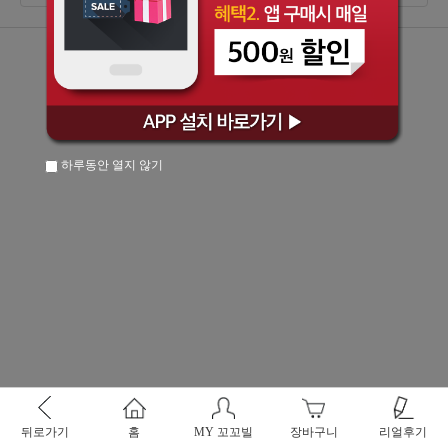
하루동안 열지 않기
뒤로가기
홈
MY 꼬꼬빌
장바구니
리얼후기