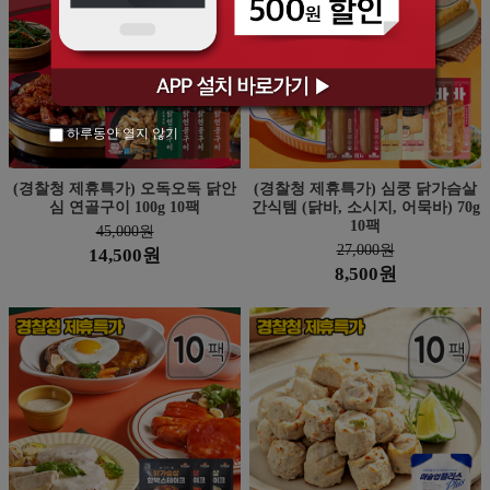
하루동안 열지 않기
(경찰청 제휴특가) 오독오독 닭안
(경찰청 제휴특가) 심쿵 닭가슴살
심 연골구이 100g 10팩
간식템 (닭바, 소시지, 어묵바) 70g
10팩
45,000원
27,000원
14,500원
8,500원