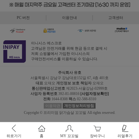
PC 버전
이용안내
고객센터
이니시스 에스크로
고객님은 안전거래를 위해 현금 등으로 결제 시
저희 쇼핑몰에서 가입한 이니시스의
구매안전서비스를 이용하실 수 있습니다.
주식회사 유호
서울특별시 강남구 강남대로152길 67, 4층 401호
대표
오재오
개인정보 보호 책임자
오재오
통신판매업신고번호
제2023-서울강남-02999호
사업자 등록번호
392-81-00816
[사업자정보확인]
전화
1644-8308
팩스
02-588-8310
이용약관
개인정보처리방침
Copyright © 프리미엄 닭가슴살 꼬꼬빌 All rights reserved.
뒤로가기
홈
MY 꼬꼬빌
장바구니
리얼후기