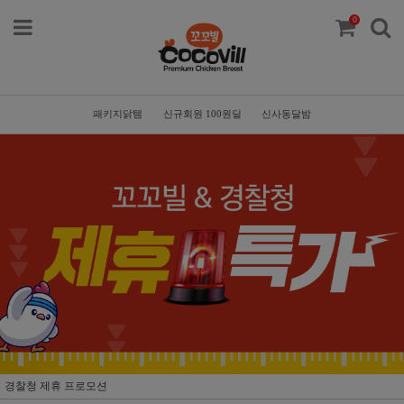
0
패키지닭템
신규회원 100원딜
신사동달밤
경찰청 제휴 프로모션