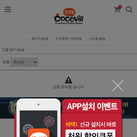
0
패키지닭템
신규회원 100원딜
신사동달밤
그릴 닭가슴살
정렬
상품 준비중 입니다.