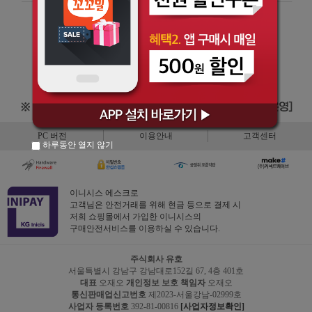
PC 버전
이용안내
고객센터
하루동안 열지 않기
이니시스 에스크로
고객님은 안전거래를 위해 현금 등으로 결제 시
저희 쇼핑몰에서 가입한 이니시스의
구매안전서비스를 이용하실 수 있습니다.
주식회사 유호
서울특별시 강남구 강남대로152길 67, 4층 401호
대표
오재오
개인정보 보호 책임자
오재오
통신판매업신고번호
제2023-서울강남-02999호
사업자 등록번호
392-81-00816
[사업자정보확인]