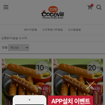
0
패키지닭템
신규회원 100원딜
신사동달밤
심쿵닭가슴살 소시지
정렬