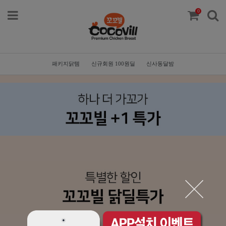
0
패키지닭템
신규회원 100원딜
신사동달밤