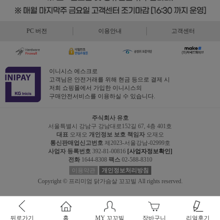
PC 버전
이용안내
고객센터
이니시스 에스크로
고객님은 안전거래를 위해 현금 등으로 결제 시
저희 쇼핑몰에서 가입한 이니시스의
구매안전서비스를 이용하실 수 있습니다.
주식회사 유호
서울특별시 강남구 강남대로152길 67, 4층 401호
대표
오재오
개인정보 보호 책임자
오재오
통신판매업신고번호
제2023-서울강남-02999호
사업자 등록번호
392-81-00816
[사업자정보확인]
전화
1644-8308
팩스
02-588-8310
이용약관
개인정보처리방침
Copyright © 프리미엄 닭가슴살 꼬꼬빌 All rights reserved.
뒤로가기
홈
MY 꼬꼬빌
장바구니
리얼후기