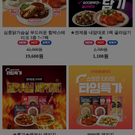
심쿵닭가슴살 부드러운 함박스테
★전제품 내맘대로 1팩 골라담기
이크 3종 7+7팩
★
42,000원
2,700원
19,600원
1,100원
★특가★맵부심 패키지
9900원 패키지