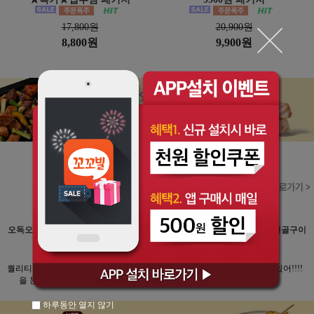
17,800원
20,900원
8,800원
9,900원
오독오독 닭안심 연골구이
오독오독 닭안심 연골구이
오독오독 닭안심 연골구이
20팩
20팩
20팩
★★★★★
★★★★★
★★★★★
퀄리티 미쳤다....치킨사먹
술이 탽기는맛 렌지에 돌
뭐야 대박 겁나 맛있어!!!!
을 돈으로 또삽니다
려서 쌈싸먹음 굿
하루동안 열지 않기