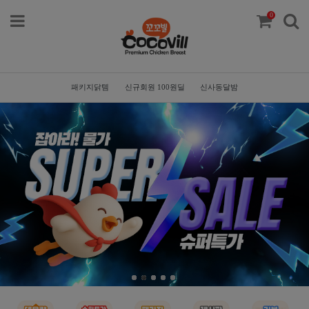
0
패키지닭템
신규회원 100원딜
신사동달밤