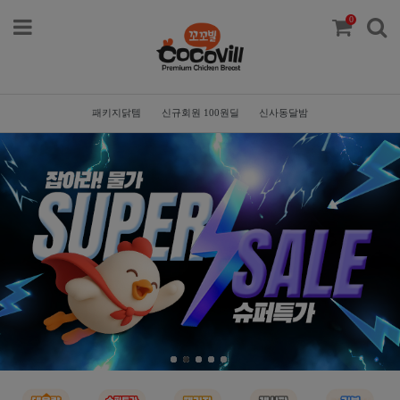
0
패키지닭템
신규회원 100원딜
신사동달밤