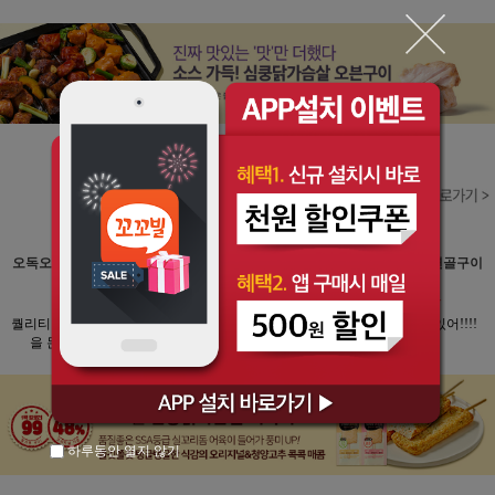
오독오독 닭안심 연골구이
오독오독 닭안심 연골구이
오독오독 닭안심 연골구이
20팩
20팩
20팩
★★★★★
★★★★★
★★★★★
퀄리티 미쳤다....치킨사먹
술이 탽기는맛 렌지에 돌
뭐야 대박 겁나 맛있어!!!!
을 돈으로 또삽니다
려서 쌈싸먹음 굿
하루동안 열지 않기