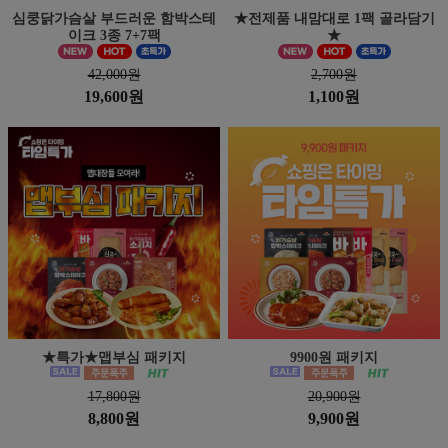
심쿵닭가슴살 부드러운 함박스테
★전제품 내맘대로 1팩 골라담기
이크 3종 7+7팩
★
42,000원
2,700원
19,600원
1,100원
★특가★맵부심 패키지
9900원 패키지
17,800원
20,900원
8,800원
9,900원